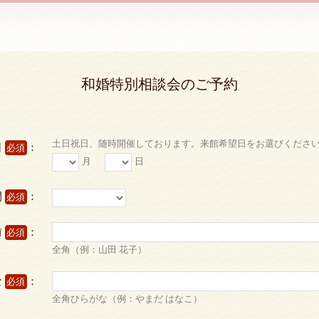
和婚特別相談会のご予約
土日祝日、随時開催しております。来館希望日をお選びくださ
日
：
必須
月
日
間
：
必須
前
：
必須
全角（例：山田 花子）
な
：
必須
全角ひらがな（例：やまだ はなこ）