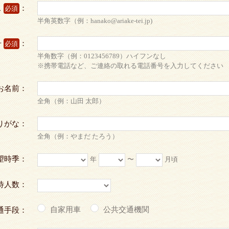
ス
：
必須
半角英数字（例：hanako@ariake-tei.jp)
号
：
必須
半角数字（例：0123456789）ハイフンなし
※携帯電話など、ご連絡の取れる電話番号を入力してください
お名前：
全角（例：山田 太郎）
りがな：
全角（例：やまだ たろう）
望時季：
年
〜
月頃
待人数：
自家用車
公共交通機関
通手段：