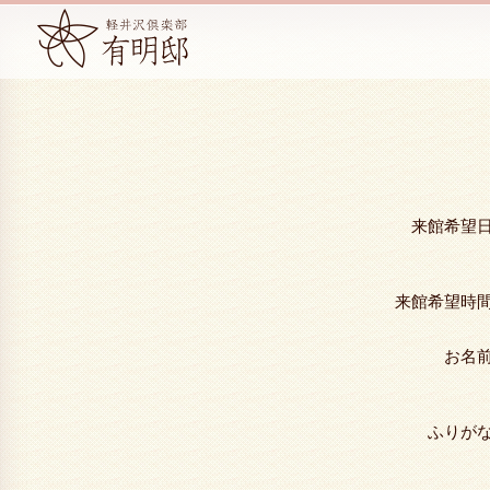
来館希望
来館希望時
お名
ふりが